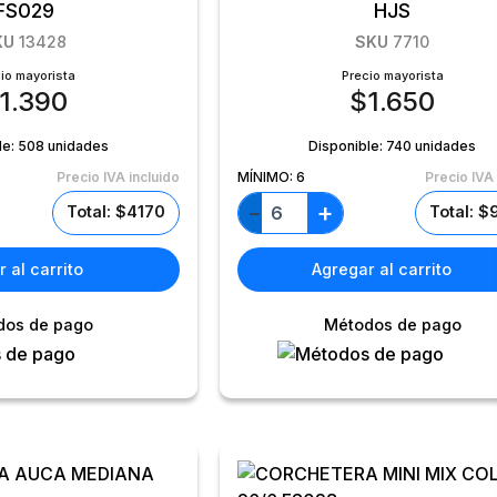
FS029
HJS
KU
13428
SKU
7710
io mayorista
Precio mayorista
1.390
$
1.650
le:
508 unidades
Disponible:
740 unidades
Precio IVA incluido
MÍNIMO:
6
Precio IVA 
+
−
Total: $4170
Total: 
 al carrito
Agregar al carrito
dos de pago
Métodos de pago