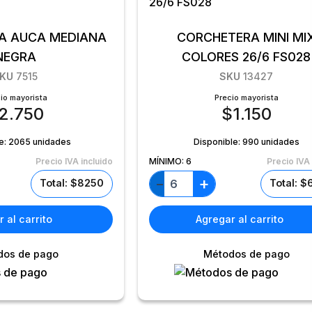
A AUCA MEDIANA
CORCHETERA MINI MI
NEGRA
COLORES 26/6 FS028
KU
7515
SKU
13427
io mayorista
Precio mayorista
2.750
$
1.150
e:
2065 unidades
Disponible:
990 unidades
Precio IVA incluido
MÍNIMO:
6
Precio IVA 
+
−
Total: $8250
Total: 
 al carrito
Agregar al carrito
dos de pago
Métodos de pago