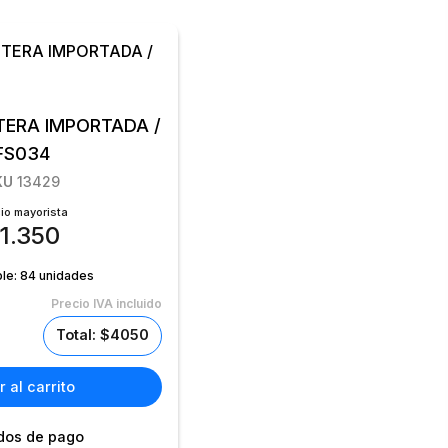
TERA IMPORTADA /
FS034
KU
13429
io mayorista
1.350
ble:
84 unidades
Precio IVA incluido
Total: $4050
 al carrito
dos de pago