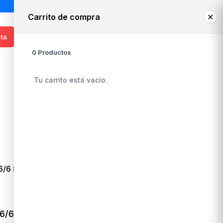
Carrito de compra
✕
0
¡Hola! Ingresa o regístrate
ta
0 Productos
Whatsapp Venta
+56 9 3948 8050
Tu carrito está vacío.
AGOTADO
CORCHETERA AUCA GRANDE