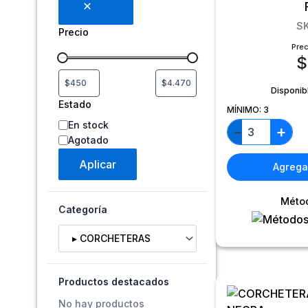
S
Precio
Prec
$
Disponib
Estado
MÍNIMO:
3
En stock
+
−
Agotado
Aplicar
Agregar
Méto
Categoría
Selecciona una categoría
Productos destacados
No hay productos