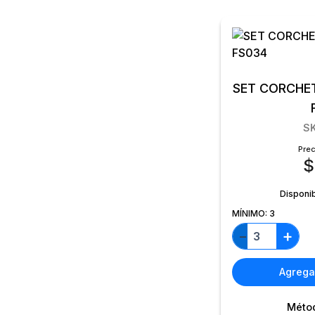
SET CORCHE
S
Prec
$
Disponi
MÍNIMO:
3
+
−
Agregar
Méto