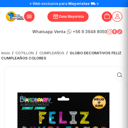
« Web exclusiva para
Mayoristas
⛟ »
Zona Mayorista
Whatsapp Venta
+56 9 3948 8050
Inicio
/
COTILLON
/
CUMPLEAÑOS
/
GLOBO DECORATIVOS FELIZ
CUMPLEAÑOS COLORES