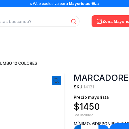
MARCADORES
« Web exclusiva para
Mayoristas
⛟ »
JUMBO
12
COLORES
Zona Mayoris
cantidad
UMBO 12 COLORES
MARCADORES
SKU
14131
Precio mayorista
$1450
IVA incluido
MÍNIMO:
6
DISPONIBLE:
2.1