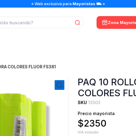
PAQ
« Web exclusiva para
Mayoristas
⛟ »
10
ROLLOS
SATEADORA
Zona Mayoris
COLORES
FLUOR
FS381
cantidad
ORA COLORES FLUOR FS381
PAQ 10 ROL
COLORES FL
SKU
13503
Precio mayorista
$2350
IVA incluido