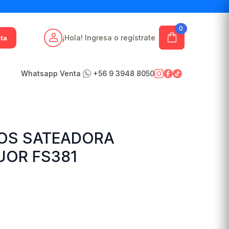
0
¡Hola! Ingresa o regístrate
ta
Whatsapp Venta
+56 9 3948 8050
LOS SATEADORA
UOR FS381