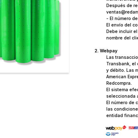
Después de rea
ventas@redame
- El número de
El envío del c
Debe incluir e
nombre del cli
Webpay
Las transaccio
Transbank, el 
y débito. Las 
American Expre
Redcompra.
El sistema efe
seleccionada a
El número de c
las condicione
entidad financi