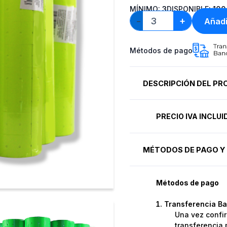
MÍNIMO:
3
DISPONIBLE:
100
+
Añadi
−
Métodos de pago
DESCRIPCIÓN DEL P
PRECIO IVA INCLU
MÉTODOS DE PAGO Y 
Métodos de pago
Transferencia Ba
Una vez confir
transferencia 