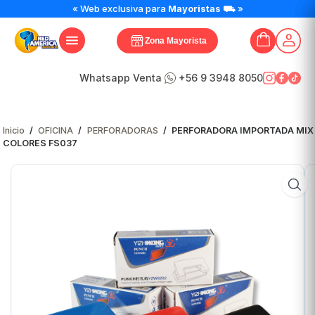
PERFORADORA
« Web exclusiva para
Mayoristas
⛟ »
IMPORTADA
MIX
Zona Mayorista
COLORES
FS037
cantidad
Whatsapp Venta
+56 9 3948 8050
Inicio
/
OFICINA
/
PERFORADORAS
/
PERFORADORA IMPORTADA MIX
COLORES FS037