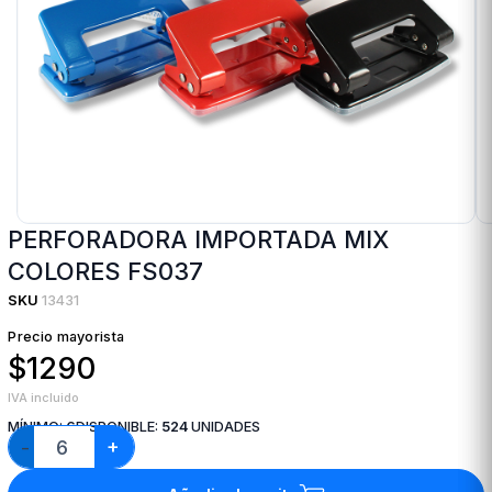
PERFORADORA IMPORTADA MIX
COLORES FS037
SKU
13431
Precio mayorista
$1290
IVA incluido
MÍNIMO:
6
DISPONIBLE:
524
UNIDADES
+
−