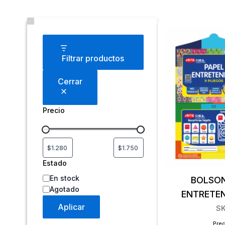
Estado
Filtrar productos
Cerrar
Precio
Estado
En stock
BOLSON
Agotado
ENTRETEN
Aplicar
S
Prec