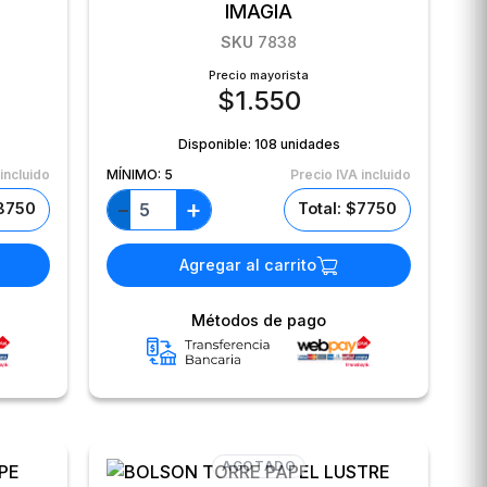
IMAGIA
SKU
7838
Precio mayorista
$
1.550
Disponible:
108 unidades
incluido
MÍNIMO:
5
Precio IVA incluido
+
−
$8750
Total: $7750
Agregar al carrito
Métodos de pago
AGOTADO