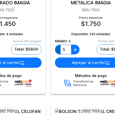
TRADO IMAGIA
METALICA IMAGIA
KU
7520
SKU
7850
io mayorista
Precio mayorista
1.450
$
1.750
ble:
4 unidades
Disponible:
242 unidades
Precio IVA incluido
MÍNIMO:
5
Precio IVA 
+
−
Total: $5800
Total: 
 al carrito
Agregar al carrito
dos de pago
Métodos de pago
GOTADO
AGOTADO