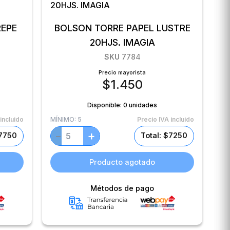
REPE
BOLSON TORRE PAPEL LUSTRE
20HJS. IMAGIA
SKU
7784
Precio mayorista
$
1.450
Disponible:
0 unidades
incluido
MÍNIMO:
5
Precio IVA incluido
+
−
$7750
Total: $7250
Producto agotado
Métodos de pago