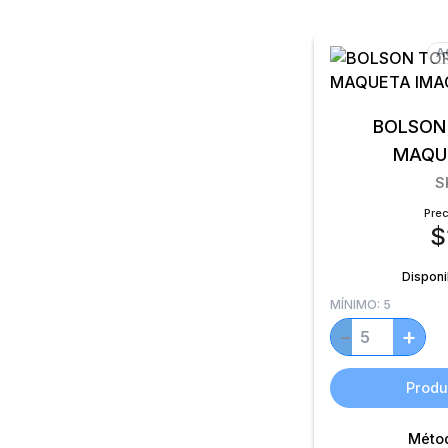
A
BOLSON
MAQUE
S
Prec
$
Disponi
MÍNIMO:
5
+
−
Produ
Méto