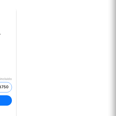
L
incluido
$8750