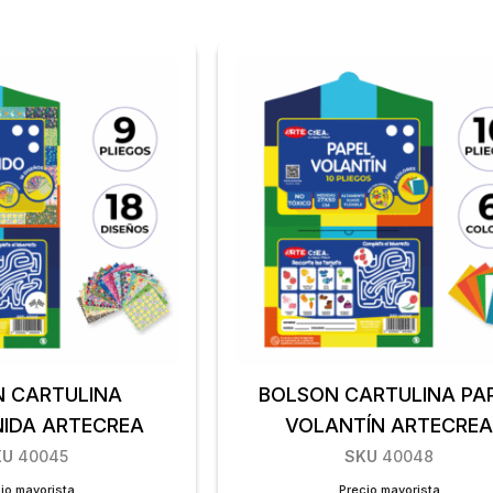
 CARTULINA
BOLSON CARTULINA PA
IDA ARTECREA
VOLANTÍN ARTECRE
KU
40045
SKU
40048
io mayorista
Precio mayorista