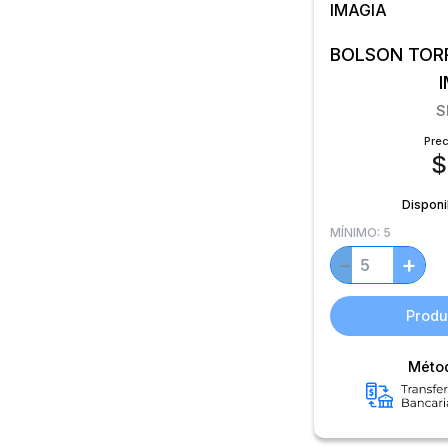
BOLSON TOR
S
Prec
$
Disponi
MÍNIMO:
5
+
−
Produ
Méto