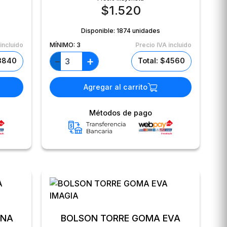
$
1.520
Disponible:
1874 unidades
incluido
MÍNIMO:
3
Precio IVA incluido
+
−
$3840
Total: $4560
Agregar al carrito
Métodos de pago
INA
BOLSON TORRE GOMA EVA