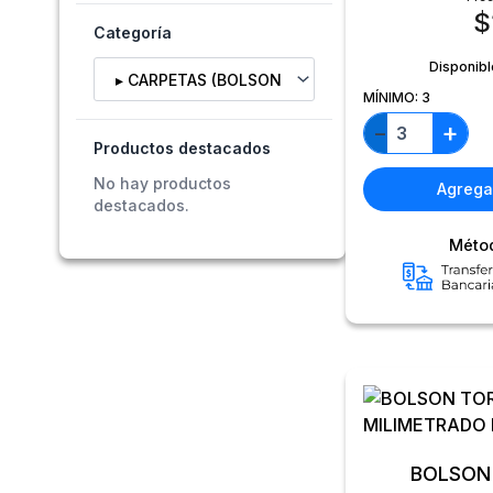
$
Categoría
Selecciona una categoría
Disponibl
MÍNIMO:
3
+
−
Productos destacados
No hay productos
Agregar
destacados.
Méto
BOLSON TO