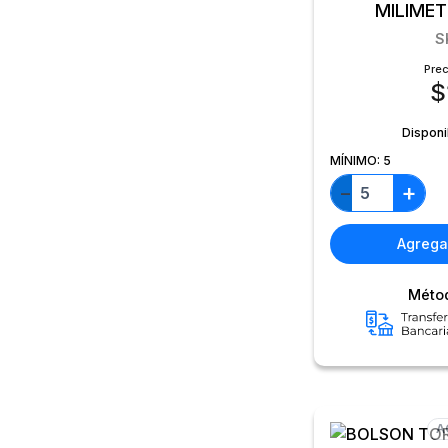
MILIME
S
Prec
$
Disponi
MÍNIMO:
5
+
−
Agregar
Méto
A