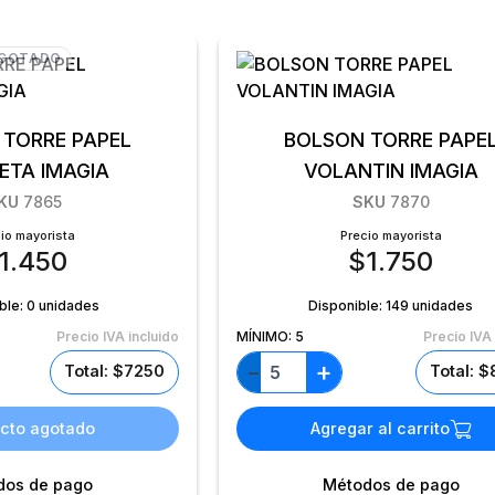
GOTADO
 TORRE PAPEL
BOLSON TORRE PAPE
TA IMAGIA
VOLANTIN IMAGIA
KU
7865
SKU
7870
io mayorista
Precio mayorista
1.450
$
1.750
ble:
0 unidades
Disponible:
149 unidades
Precio IVA incluido
MÍNIMO:
5
Precio IVA 
+
−
Total: $7250
Total: 
cto agotado
Agregar al carrito
dos de pago
Métodos de pago