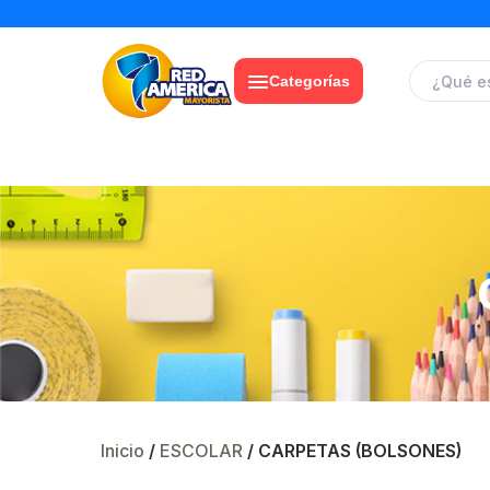
« Web exclusiva para
Mayoristas
⛟ »
Categorías
Inicio
/
ESCOLAR
/ CARPETAS (BOLSONES)