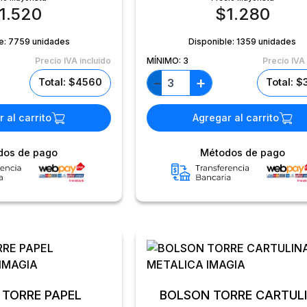
1.520
$
1.280
e:
7759 unidades
Disponible:
1359 unidades
Precio IVA incluido
MÍNIMO:
3
Precio IVA 
+
−
Total: $4560
Total: 
 al carrito
Agregar al carrito
dos de pago
Métodos de pago
RRE PAPEL
BOLSON TORRE CARTUL