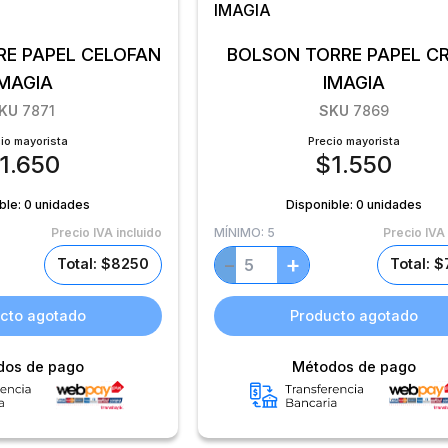
RE PAPEL CELOFAN
BOLSON TORRE PAPEL C
IMAGIA
IMAGIA
KU
7871
SKU
7869
io mayorista
Precio mayorista
1.650
$
1.550
ble:
0 unidades
Disponible:
0 unidades
Precio IVA incluido
MÍNIMO:
5
Precio IVA 
+
−
Total: $8250
Total: 
cto agotado
Producto agotado
dos de pago
Métodos de pago