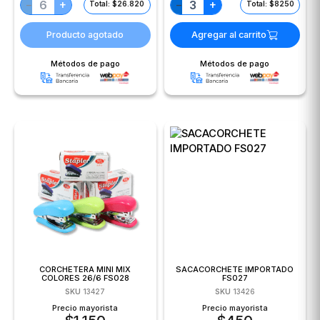
+
+
−
−
Total: $26.820
Total: $8250
Producto agotado
Agregar al carrito
Métodos de pago
Métodos de pago
CORCHETERA MINI MIX
SACACORCHETE IMPORTADO
COLORES 26/6 FS028
FS027
SKU
13427
SKU
13426
Precio mayorista
Precio mayorista