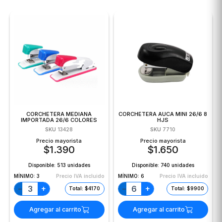
CORCHETERA MEDIANA
CORCHETERA AUCA MINI 26/6 8
IMPORTADA 26/6 COLORES
HJS
FS029
SKU
13428
SKU
7710
Precio mayorista
Precio mayorista
$
1.390
$
1.650
Disponible:
513 unidades
Disponible:
740 unidades
MÍNIMO:
3
Precio IVA incluido
MÍNIMO:
6
Precio IVA incluido
+
+
−
−
Total: $4170
Total: $9900
Agregar al carrito
Agregar al carrito