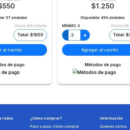
$
550
$
1.250
ble:
57 unidades
Disponible:
494 unidades
Precio IVA incluido
MÍNIMO:
3
Precio IVA 
+
−
Total: $1650
Total: 
 al carrito
Agregar al carrito
dos de pago
Métodos de pago
s redes
¿Cómo comprar?
Información
Paso a paso: Cómo comprar
Quiénes somos