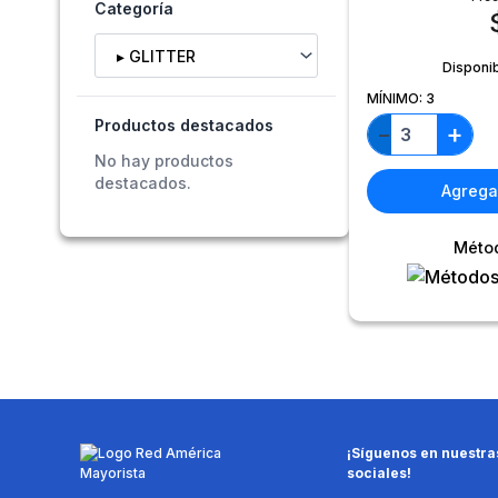
Categoría
Selecciona una categoría
Disponi
MÍNIMO:
3
Productos destacados
+
−
No hay productos
destacados.
Agregar
Méto
¡Síguenos en nuestra
sociales!