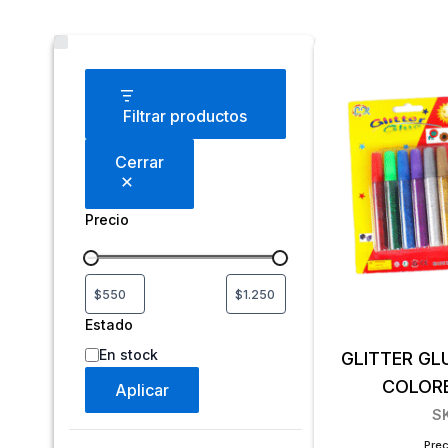
Estado
Filtrar productos
Cerrar
Precio
Estado
En stock
GLITTER GL
COLORE
Aplicar
S
Prec