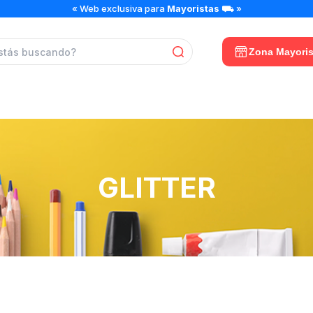
« Web exclusiva para
Mayoristas
⛟ »
Zona Mayoris
GLITTER