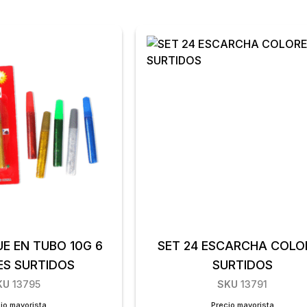
UE EN TUBO 10G 6
SET 24 ESCARCHA COLO
S SURTIDOS
SURTIDOS
KU
13795
SKU
13791
io mayorista
Precio mayorista