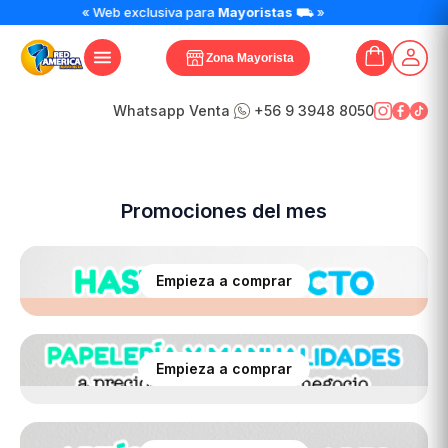
⛟ »
« Web exclusiva para
Mayoristas
⛟ »
Zona Mayorista
Whatsapp Venta
+56 9 3948 8050
Ver productos
Promociones del mes
Empieza a comprar
Empieza a comprar