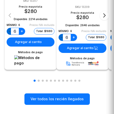
SKU
13207
Precio mayorista
SKU
13209
$
280
Precio mayorista
$
280
Disponible:
2214 unidades
MÍNIMO:
6
Precio IVA incluido
Disponible:
2646 unidades
+
−
MÍNIMO:
6
Precio IVA incluido
MÍ
Total: $1680
+
−
Total: $1680
Agregar al carrito
Agregar al carrito
Métodos de pago
Métodos de pago
Ver todos los recién llegados