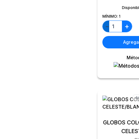
Disponib
MÍNIMO:
1
+
−
Agregar
Méto
A
GLOBOS COLO
CELES