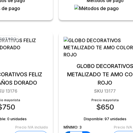
dos de pago
Métodos de pago
GOTADO
GLOBO DECORATIVO
ORATIVOS FELIZ
METALIZADO TE AMO C
AÑOS DORADO
ROJO
KU
13176
SKU
13177
io mayorista
Precio mayorista
$
750
$
650
ble:
0 unidades
Disponible:
97 unidades
Precio IVA incluido
MÍNIMO:
3
Precio IVA 