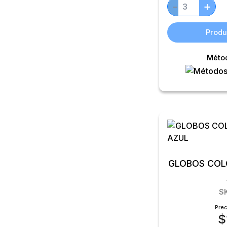
+
−
Produ
Méto
GLOBOS COLO
S
Prec
$