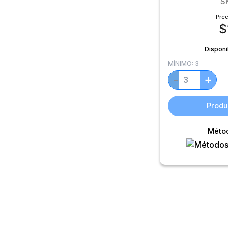
S
Prec
$
Disponi
MÍNIMO:
3
+
−
Produ
Méto