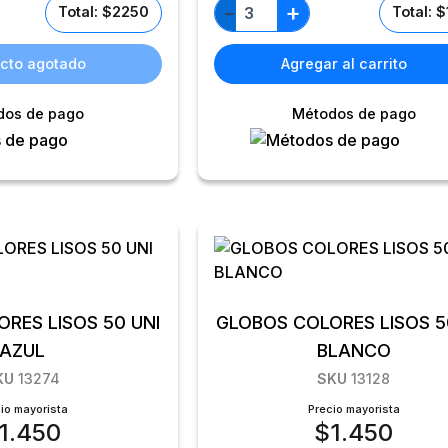
+
−
Total: $2250
Total: 
cto agotado
Agregar al carrito
dos de pago
Métodos de pago
RES LISOS 50 UNI
GLOBOS COLORES LISOS 5
AZUL
BLANCO
KU
13274
SKU
13128
io mayorista
Precio mayorista
1.450
$
1.450