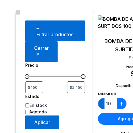
Estado
Filtrar productos
BOMBA DE
Cerrar
SURTI
S
Precio
Prec
Disponibl
MÍNIMO:
10
Estado
+
−
En stock
Agotado
Agregar
Aplicar