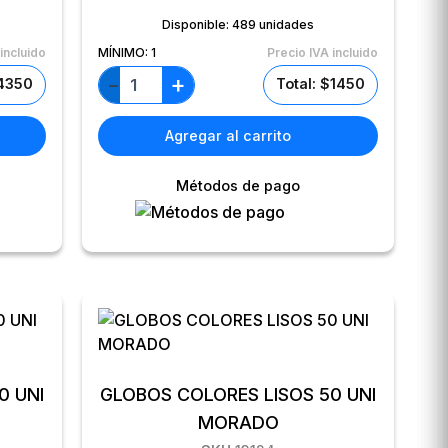
Disponible:
489 unidades
incluido
MÍNIMO:
1
Precio IVA incluido
+
−
$4350
Total: $1450
Agregar al carrito
Métodos de pago
0 UNI
GLOBOS COLORES LISOS 50 UNI
MORADO