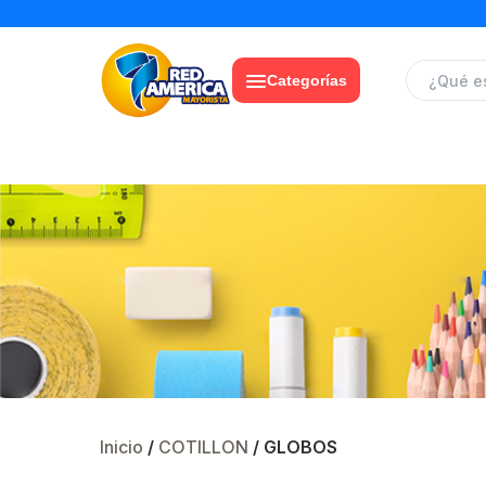
« Web exclusiva para
Mayoristas
⛟ »
Categorías
Inicio
/
COTILLON
/ GLOBOS