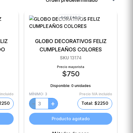
AGOTADO
LIZ
GLOBO DECORATIVOS FELIZ
EADO
CUMPLEAÑOS COLORES
SKU
13174
Precio mayorista
$
750
Disponible:
0 unidades
incluido
MÍNIMO:
3
Precio IVA incluido
+
−
$2250
Total: $2250
Producto agotado