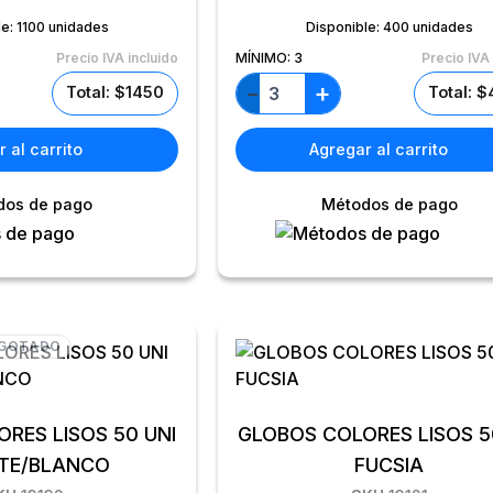
le:
1100 unidades
Disponible:
400 unidades
Precio IVA incluido
MÍNIMO:
3
Precio IVA 
+
−
Total: $1450
Total: 
 al carrito
Agregar al carrito
dos de pago
Métodos de pago
GOTADO
RES LISOS 50 UNI
GLOBOS COLORES LISOS 5
TE/BLANCO
FUCSIA