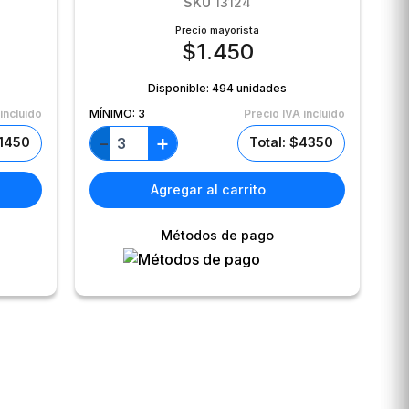
SKU
13124
Precio mayorista
$
1.450
Disponible:
494 unidades
incluido
MÍNIMO:
3
Precio IVA incluido
+
−
$1450
Total: $4350
Agregar al carrito
Métodos de pago