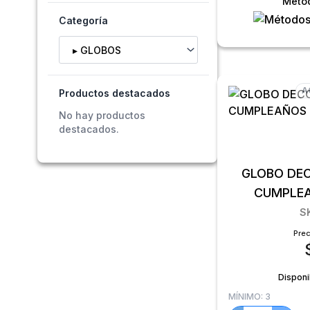
Méto
Categoría
Selecciona una categoría
A
Productos destacados
No hay productos
destacados.
GLOBO DEC
CUMPLE
S
Prec
Disponi
MÍNIMO:
3