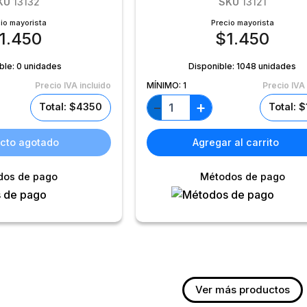
KU
13132
SKU
13121
io mayorista
Precio mayorista
1.450
$
1.450
ble:
0 unidades
Disponible:
1048 unidades
Precio IVA incluido
MÍNIMO:
1
Precio IVA 
+
−
Total: $4350
Total: 
cto agotado
Agregar al carrito
dos de pago
Métodos de pago