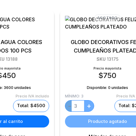
AGOTADO
 AGUA COLORES
GLOBO DECORATIVOS FE
DOS 100 PCS
CUMPLEAÑOS PLAT
KU
13188
SKU
13175
io mayorista
Precio mayorista
$
450
$
750
e:
3600 unidades
Disponible:
0 unidades
Precio IVA incluido
MÍNIMO:
3
Precio IVA 
+
−
Total: $4500
Total: 
 al carrito
Producto agotado