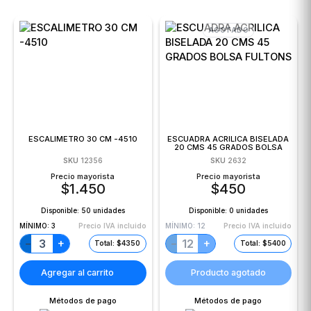
AGOTADO
ESCALIMETRO 30 CM -4510
ESCUADRA ACRILICA BISELADA
20 CMS 45 GRADOS BOLSA
FULTONS
SKU
12356
SKU
2632
Precio mayorista
Precio mayorista
$
1.450
$
450
Disponible:
50 unidades
Disponible:
0 unidades
MÍNIMO:
3
Precio IVA incluido
MÍNIMO:
12
Precio IVA incluido
+
+
−
−
Total: $4350
Total: $5400
Agregar al carrito
Producto agotado
Métodos de pago
Métodos de pago