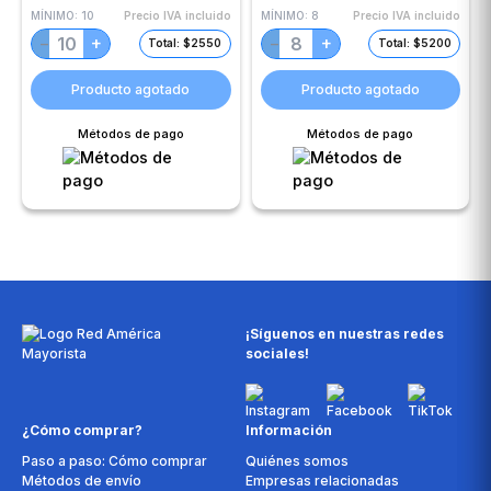
MÍNIMO:
10
Precio IVA incluido
MÍNIMO:
8
Precio IVA incluido
+
+
−
−
Total: $2550
Total: $5200
Producto agotado
Producto agotado
Métodos de pago
Métodos de pago
¡Síguenos en nuestras redes
sociales!
¿Cómo comprar?
Información
Paso a paso: Cómo comprar
Quiénes somos
Métodos de envío
Empresas relacionadas