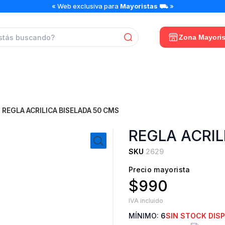
« Web exclusiva para
Mayoristas
⛟ »
Zona Mayoris
REGLA ACRILICA BISELADA 50 CMS
REGLA ACRIL
SKU
2629
Precio mayorista
$990
IVA incluido
MÍNIMO:
6
SIN STOCK DIS