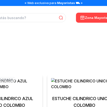
« Web exclusiva para
Mayoristas
⛟ »
Zona Mayoris
ESTUCHES ESCOLARE
GOTADO
INDRICO AZUL
ESTUCHE CILINDRICO UNICORN
O COLOMBO
COLOMBO