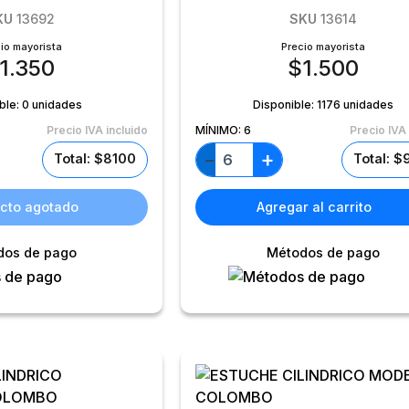
KU
13692
SKU
13614
io mayorista
Precio mayorista
1.350
$
1.500
ble:
0 unidades
Disponible:
1176 unidades
Precio IVA incluido
MÍNIMO:
6
Precio IVA 
+
−
Total: $8100
Total: 
cto agotado
Agregar al carrito
dos de pago
Métodos de pago