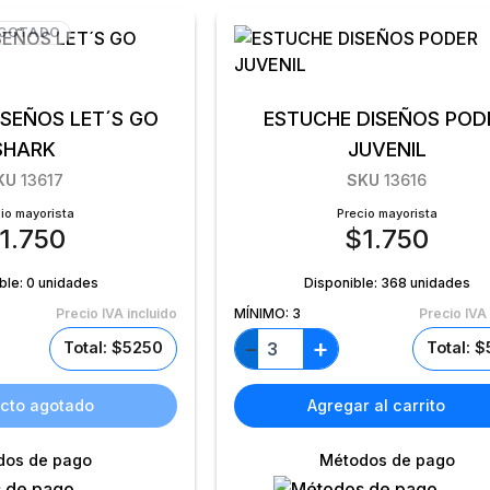
GOTADO
ISEÑOS LET´S GO
ESTUCHE DISEÑOS POD
SHARK
JUVENIL
KU
13617
SKU
13616
io mayorista
Precio mayorista
1.750
$
1.750
ble:
0 unidades
Disponible:
368 unidades
Precio IVA incluido
MÍNIMO:
3
Precio IVA 
+
−
Total: $5250
Total: 
cto agotado
Agregar al carrito
dos de pago
Métodos de pago