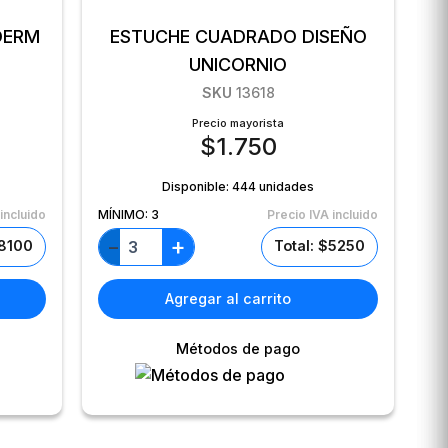
DERM
ESTUCHE CUADRADO DISEÑO
UNICORNIO
SKU
13618
Precio mayorista
$
1.750
Disponible:
444 unidades
incluido
MÍNIMO:
3
Precio IVA incluido
+
−
$8100
Total: $5250
Agregar al carrito
Métodos de pago