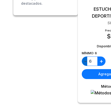
destacados.
ESTUCH
DEPORT
S
Prec
$
Disponib
MÍNIMO:
6
+
−
Agregar
Méto