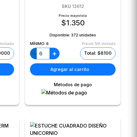
SKU
13612
Precio mayorista
$
1.350
Disponible:
372 unidades
incluido
MÍNIMO:
6
Precio IVA incluido
+
−
$9000
Total: $8100
Agregar al carrito
Métodos de pago