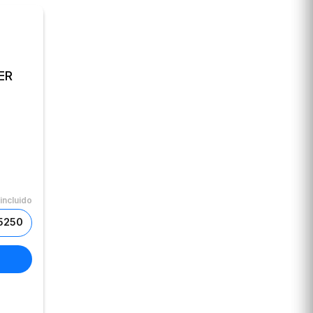
ER
incluido
$5250