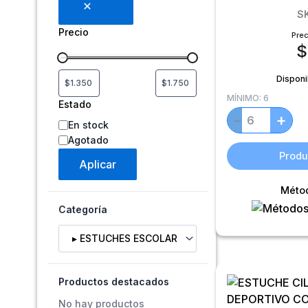
S
Precio
Prec
$
Disponi
MÍNIMO:
6
Estado
+
−
En stock
Agotado
Produ
Aplicar
Méto
Categoría
Selecciona una categoría
Productos destacados
No hay productos