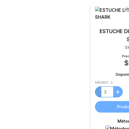
A
ESTUCHE D
S
Prec
$
Disponi
MÍNIMO:
3
+
−
Produ
Méto