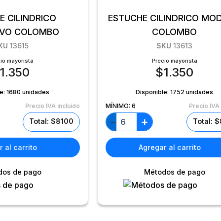
E CILINDRICO
ESTUCHE CILINDRICO MO
IVO COLOMBO
COLOMBO
KU
13615
SKU
13613
io mayorista
Precio mayorista
1.350
$
1.350
le:
1680 unidades
Disponible:
1752 unidades
Precio IVA incluido
MÍNIMO:
6
Precio IVA 
+
−
Total: $8100
Total: 
 al carrito
Agregar al carrito
dos de pago
Métodos de pago