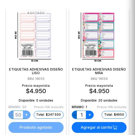
AGOTADO
ETIQUETAS ADHESIVAS DISEÑO
ETIQUETAS ADHESIVAS DISEÑO
LISO
NIÑA
SKU
14055
SKU
14054
Precio mayorista
Precio mayorista
$
4.950
$
4.950
Disponible:
0 unidades
Disponible:
20 unidades
MÍNIMO:
50
Precio IVA incluido
MÍNIMO:
1
Precio IVA incluido
+
+
−
−
Total: $247.500
Total: $4950
Producto agotado
Agregar al carrito