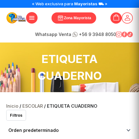
« Web exclusiva para
Mayoristas
⛟ »
Zona Mayorista
Whatsapp Venta
+56 9 3948 8050
ETIQUETA
CUADERNO
Inicio
/
ESCOLAR
/ ETIQUETA CUADERNO
Filtros