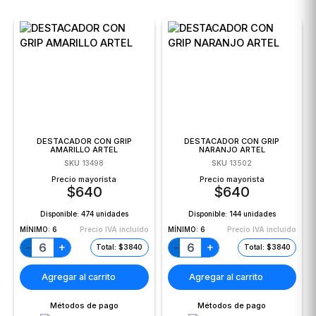
DESTACADOR CON GRIP
DESTACADOR CON GRIP
AMARILLO ARTEL
NARANJO ARTEL
SKU
13498
SKU
13502
Precio mayorista
Precio mayorista
$
640
$
640
Disponible:
474 unidades
Disponible:
144 unidades
MÍNIMO:
6
Precio IVA incluido
MÍNIMO:
6
Precio IVA incluido
+
+
−
−
Total: $3840
Total: $3840
Agregar al carrito
Agregar al carrito
Métodos de pago
Métodos de pago