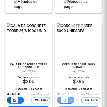
AGOTADO
CAJA DE CORCHETE TORRE
CORCHETE TORRE 5000
26/6 1000 UNID
UNIDADES
SKU
7565
SKU
7566
Precio mayorista
Precio mayorista
$
265
$
785
Disponible:
8 unidades
Disponible:
0 unidades
MÍNIMO:
12
Precio IVA incluido
MÍNIMO:
6
Precio IVA incluido
+
+
−
−
Total: $2120
Total: $4710