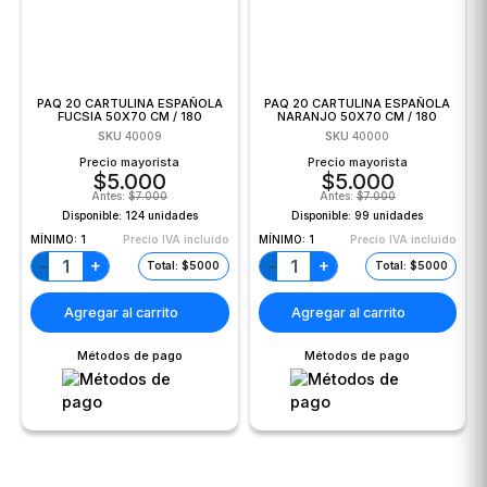
PAQ 20 CARTULINA ESPAÑOLA
PAQ 20 CARTULINA ESPAÑOLA
FUCSIA 50X70 CM / 180
NARANJO 50X70 CM / 180
GRAMOS
GRAMOS
SKU
40009
SKU
40000
Precio mayorista
Precio mayorista
$
5.000
$
5.000
Antes:
$
7.000
Antes:
$
7.000
Disponible:
124 unidades
Disponible:
99 unidades
MÍNIMO:
1
Precio IVA incluido
MÍNIMO:
1
Precio IVA incluido
+
+
−
−
Total: $5000
Total: $5000
Agregar al carrito
Agregar al carrito
Métodos de pago
Métodos de pago