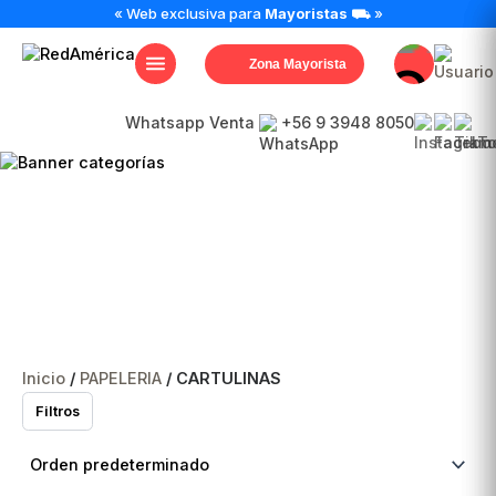
« Web exclusiva para
Mayoristas
⛟ »
Zona Mayorista
Whatsapp Venta
+56 9 3948 8050
CARTULINAS
Inicio
/
PAPELERIA
/ CARTULINAS
Filtros