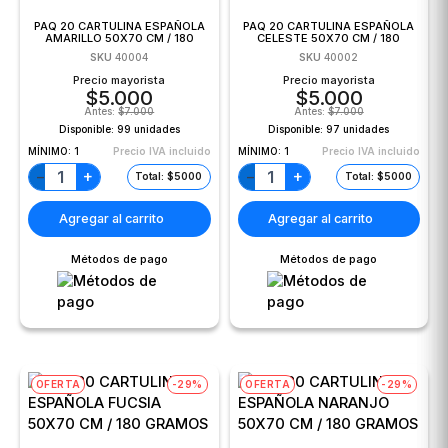
PAQ 20 CARTULINA ESPAÑOLA
PAQ 20 CARTULINA ESPAÑOLA
AMARILLO 50X70 CM / 180
CELESTE 50X70 CM / 180
GRAMOS
GRAMOS
SKU
40004
SKU
40002
Precio mayorista
Precio mayorista
$
5.000
$
5.000
Antes:
$
7.000
Antes:
$
7.000
Disponible:
99 unidades
Disponible:
97 unidades
MÍNIMO:
1
Precio IVA incluido
MÍNIMO:
1
Precio IVA incluido
+
+
−
−
Total: $5000
Total: $5000
Agregar al carrito
Agregar al carrito
Métodos de pago
Métodos de pago
OFERTA
-29%
OFERTA
-29%