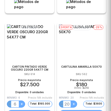
OFERTA
-25%
AGOTADO
AGOTADO
CARTON PINTADO VERDE
CARTULINA AMARILLA 50X70
OSCURO 220GR 54X77 CM
SKU
614
SKU
562
Precio mayorista
Precio mayorista
$
27.500
$
180
Antes:
$
240
Disponible:
0 unidades
Disponible:
0 unidades
MÍNIMO:
6
Precio IVA incluido
MÍNIMO:
20
Precio IVA incluido
+
+
−
−
Total: $165.000
Total: $3600