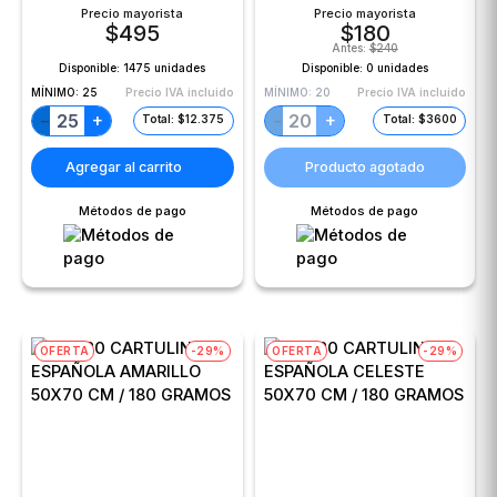
Precio mayorista
Precio mayorista
$
495
$
180
Antes:
$
240
Disponible:
1475 unidades
Disponible:
0 unidades
MÍNIMO:
25
Precio IVA incluido
MÍNIMO:
20
Precio IVA incluido
+
+
−
−
Total: $12.375
Total: $3600
Agregar al carrito
Producto agotado
Métodos de pago
Métodos de pago
OFERTA
-29%
OFERTA
-29%