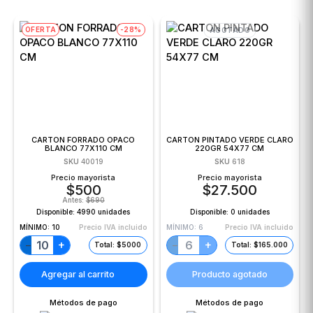
OFERTA
-28%
AGOTADO
CARTON FORRADO OPACO
CARTON PINTADO VERDE CLARO
BLANCO 77X110 CM
220GR 54X77 CM
SKU
40019
SKU
618
Precio mayorista
Precio mayorista
$
500
$
27.500
Antes:
$
690
Disponible:
4990 unidades
Disponible:
0 unidades
MÍNIMO:
10
Precio IVA incluido
MÍNIMO:
6
Precio IVA incluido
+
+
−
−
Total: $5000
Total: $165.000
Agregar al carrito
Producto agotado
Métodos de pago
Métodos de pago