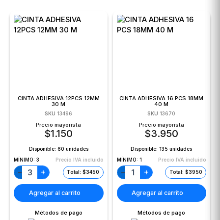
CINTA ADHESIVA 12PCS 12MM
CINTA ADHESIVA 16 PCS 18MM
30 M
40 M
SKU
13496
SKU
13670
Precio mayorista
Precio mayorista
$
1.150
$
3.950
Disponible:
60 unidades
Disponible:
135 unidades
MÍNIMO:
3
Precio IVA incluido
MÍNIMO:
1
Precio IVA incluido
+
+
−
−
Total: $3450
Total: $3950
Agregar al carrito
Agregar al carrito
Métodos de pago
Métodos de pago