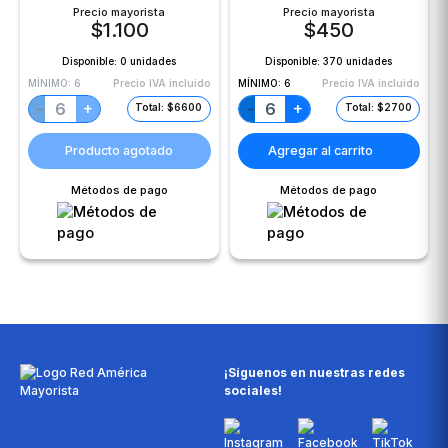
Precio mayorista
Precio mayorista
$
1.100
$
450
Disponible:
0 unidades
Disponible:
370 unidades
MÍNIMO:
6
Precio IVA incluido
MÍNIMO:
6
Precio IVA incluido
+
+
−
−
Total: $6600
Total: $2700
Producto agotado
Agregar al carrito
Métodos de pago
Métodos de pago
¡Síguenos en nuestras redes
sociales!