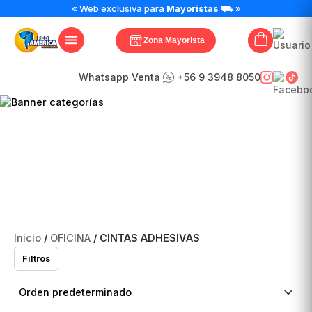
« Web exclusiva para
Mayoristas
⛟ »
Zona Mayorista
Whatsapp Venta
+56 9 3948 8050
CINTAS
ADHESIVAS
Inicio
/
OFICINA
/ CINTAS ADHESIVAS
Filtros