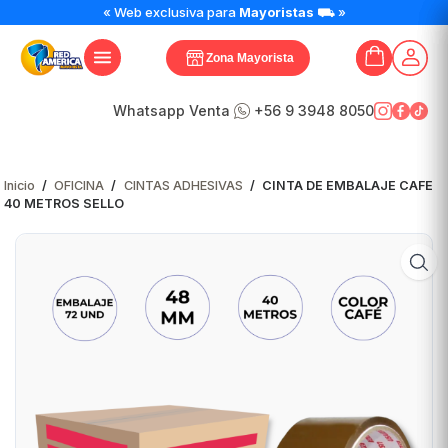
CINTA
« Web exclusiva para
Mayoristas
⛟ »
DE
EMBALAJE
Zona Mayorista
CAFE
40
METROS
Whatsapp Venta
+56 9 3948 8050
SELLO
cantidad
Inicio
/
OFICINA
/
CINTAS ADHESIVAS
/
CINTA DE EMBALAJE CAFE
40 METROS SELLO