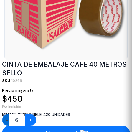
CINTA DE EMBALAJE CAFE 40 METROS
SELLO
SKU
10269
Precio mayorista
$450
IVA incluido
MÍNIMO:
6
DISPONIBLE:
420
UNIDADES
+
−