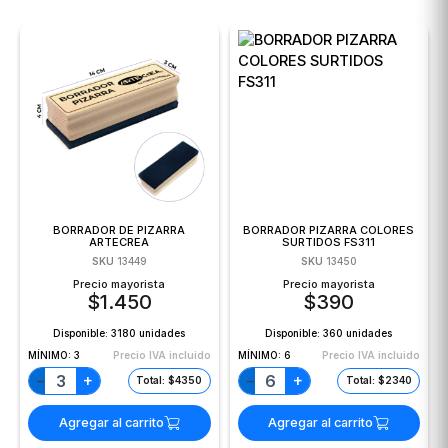
BORRADOR DE PIZARRA
BORRADOR PIZARRA COLORES
ARTECREA
SURTIDOS FS311
SKU
13449
SKU
13450
Precio mayorista
Precio mayorista
$
1.450
$
390
Disponible:
3180 unidades
Disponible:
360 unidades
MÍNIMO:
3
Precio IVA incluido
MÍNIMO:
6
Precio IVA incluido
+
+
−
−
Total: $4350
Total: $2340
Agregar al carrito
Agregar al carrito