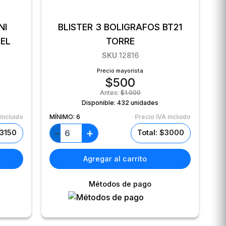
NI
BLISTER 3 BOLIGRAFOS BT21
EL
TORRE
SKU
12816
Precio mayorista
$
500
Antes:
$
1.000
Disponible:
432 unidades
incluido
MÍNIMO:
6
Precio IVA incluido
+
−
$3150
Total: $3000
Agregar al carrito
Métodos de pago