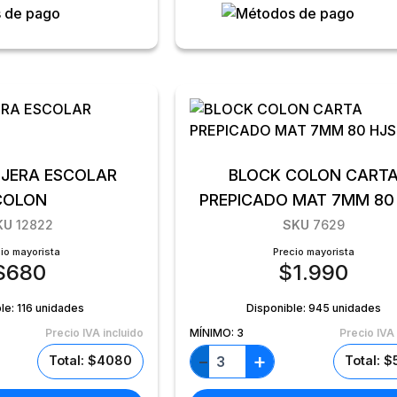
TIJERA ESCOLAR
BLOCK COLON CART
COLON
PREPICADO MAT 7MM 80
KU
12822
SKU
7629
io mayorista
Precio mayorista
$
680
$
1.990
le:
116 unidades
Disponible:
945 unidades
Precio IVA incluido
MÍNIMO:
3
Precio IVA 
+
−
Total: $4080
Total: 