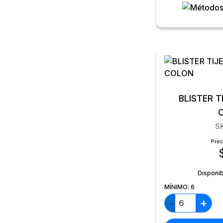
BLISTER 
S
Prec
Disponib
MÍNIMO:
6
+
−