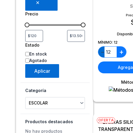
S
Precio
Prec
Disponib
MÍNIMO:
12
Estado
+
−
En stock
Agotado
Agregar
Aplicar
Méto
Categoría
Selecciona una categoría
OFERTA
Productos destacados
No hay productos