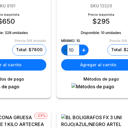
KU
8161
SKU
13329
io mayorista
Precio mayorista
$
650
$
295
le:
328 unidades
Disponible:
10 unidades
Precio IVA incluido
MÍNIMO:
10
Precio IVA 
+
−
Total: $7800
Total: 
 al carrito
Agregar al carrito
dos de pago
Métodos de pago
-25%