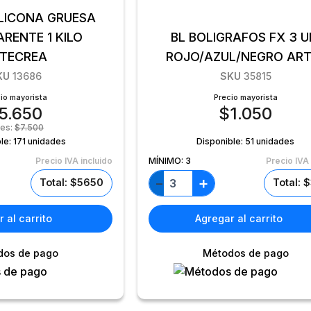
ILICONA GRUESA
NTE 1 KILO
BL BOLIGRAFOS FX 3 U
TECREA
ROJO/AZUL/NEGRO ART
KU
13686
SKU
35815
io mayorista
Precio mayorista
5.650
$
1.050
tes:
$
7.500
le:
171 unidades
Disponible:
51 unidades
Precio IVA incluido
MÍNIMO:
3
Precio IVA 
+
−
Total: $5650
Total: 
 al carrito
Agregar al carrito
dos de pago
Métodos de pago