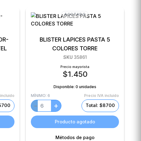
AGOTADO
OR-
BLISTER LAPICES PASTA 5
EL
COLORES TORRE
SKU
35861
Precio mayorista
$
1.450
Disponible:
0 unidades
incluido
MÍNIMO:
6
Precio IVA incluido
+
−
$5700
Total: $8700
Producto agotado
Métodos de pago