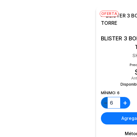
OFERTA
BLISTER 3 B
S
Prec
An
Disponib
MÍNIMO:
6
+
−
Agregar
Méto