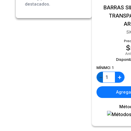
destacados.
BARRAS S
TRANSPARE
AR
S
Prec
$
An
Disponib
MÍNIMO:
1
+
−
Agregar
Méto