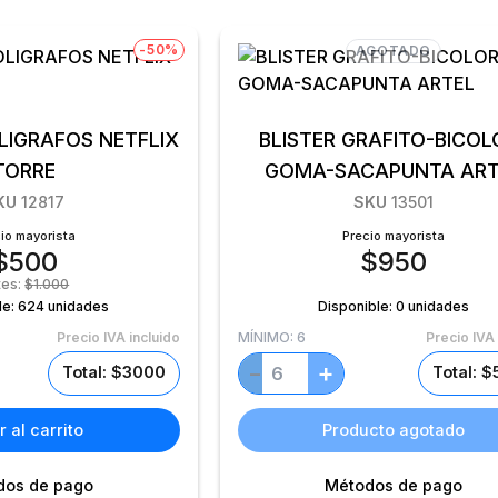
-50%
AGOTADO
OLIGRAFOS NETFLIX
BLISTER GRAFITO-BICOL
TORRE
GOMA-SACAPUNTA ART
KU
12817
SKU
13501
io mayorista
Precio mayorista
$
500
$
950
tes:
$
1.000
le:
624 unidades
Disponible:
0 unidades
Precio IVA incluido
MÍNIMO:
6
Precio IVA 
+
−
Total: $3000
Total: 
 al carrito
Producto agotado
dos de pago
Métodos de pago