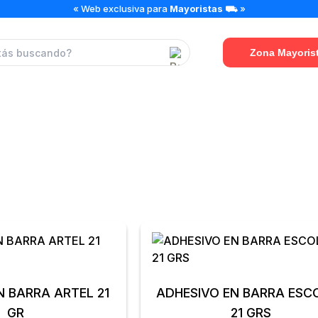
« Web exclusiva para
Mayoristas
⛟ »
Zona Mayoris
ESCOLAR
N BARRA ARTEL 21
ADHESIVO EN BARRA ESC
GR
21 GRS