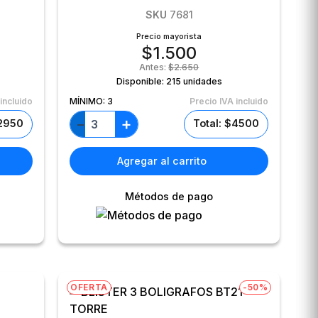
SKU
7681
Precio mayorista
$
1.500
Antes:
$
2.650
Disponible:
215 unidades
incluido
MÍNIMO:
3
Precio IVA incluido
+
−
$2950
Total: $4500
Agregar al carrito
Métodos de pago
OFERTA
-50%