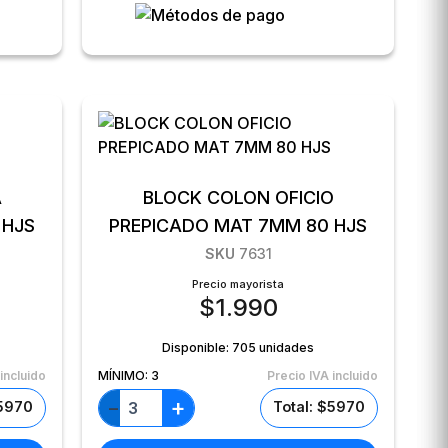
A
BLOCK COLON OFICIO
 HJS
PREPICADO MAT 7MM 80 HJS
SKU
7631
Precio mayorista
$
1.990
Disponible:
705 unidades
incluido
MÍNIMO:
3
Precio IVA incluido
+
−
$5970
Total: $5970