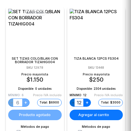
AGOTADO
SET TIZAS COLO/BLAN CON
TIZA BLANCA 12PCS FS304
BORRADOR TIZAHIG004
SKU
12978
SKU
13448
Precio mayorista
Precio mayorista
$
1.150
$
250
Disponible:
0 unidades
Disponible:
2304 unidades
MÍNIMO:
6
Precio IVA incluido
MÍNIMO:
12
Precio IVA incluido
+
+
−
−
Total: $6900
Total: $3000
Producto agotado
Agregar al carrito
Métodos de pago
Métodos de pago