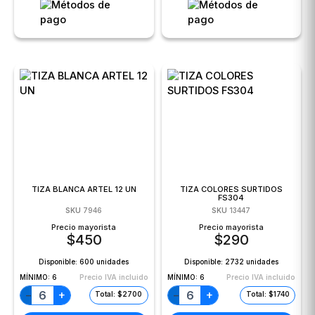
TIZA BLANCA ARTEL 12 UN
TIZA COLORES SURTIDOS
FS304
SKU
7946
SKU
13447
Precio mayorista
Precio mayorista
$
450
$
290
Disponible:
600 unidades
Disponible:
2732 unidades
MÍNIMO:
6
Precio IVA incluido
MÍNIMO:
6
Precio IVA incluido
+
+
−
−
Total: $2700
Total: $1740