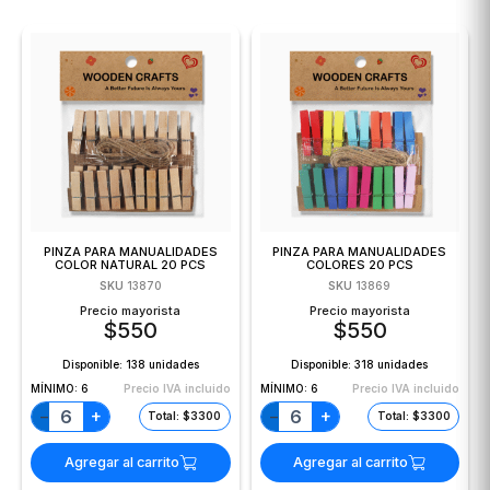
PINZA PARA MANUALIDADES
PINZA PARA MANUALIDADES
COLOR NATURAL 20 PCS
COLORES 20 PCS
SKU
13870
SKU
13869
Precio mayorista
Precio mayorista
$
550
$
550
Disponible:
138 unidades
Disponible:
318 unidades
MÍNIMO:
6
Precio IVA incluido
MÍNIMO:
6
Precio IVA incluido
+
+
−
−
Total: $3300
Total: $3300
Agregar al carrito
Agregar al carrito