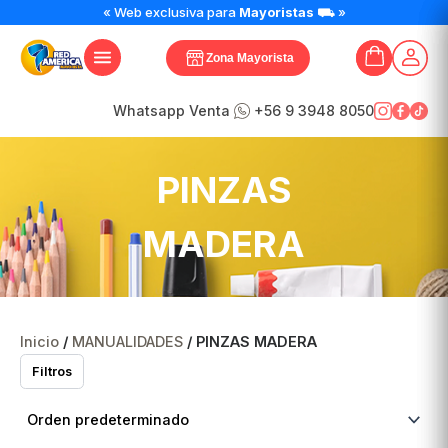
« Web exclusiva para
Mayoristas
⛟ »
Zona Mayorista
Whatsapp Venta
+56 9 3948 8050
PINZAS
MADERA
Inicio
/
MANUALIDADES
/ PINZAS MADERA
Filtros