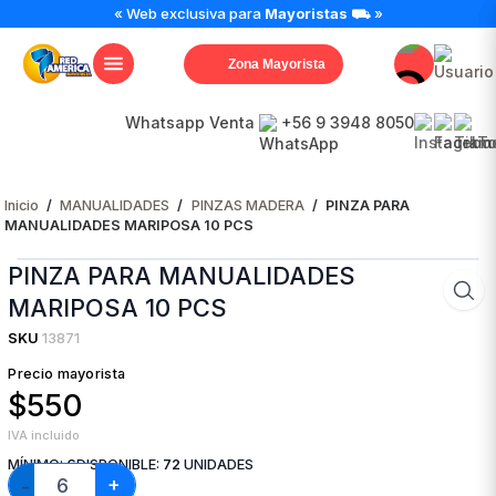
PINZA
« Web exclusiva para
Mayoristas
⛟ »
PARA
MANUALIDADES
Zona Mayorista
MARIPOSA
10
PCS
Whatsapp Venta
+56 9 3948 8050
cantidad
Inicio
/
MANUALIDADES
/
PINZAS MADERA
/
PINZA PARA
MANUALIDADES MARIPOSA 10 PCS
PINZA PARA MANUALIDADES
MARIPOSA 10 PCS
SKU
13871
Precio mayorista
$550
IVA incluido
MÍNIMO:
6
DISPONIBLE:
72
UNIDADES
+
−