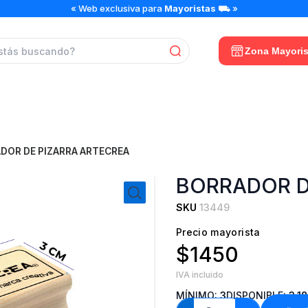
BORRADOR
« Web exclusiva para
Mayoristas
⛟ »
DE
PIZARRA
ARTECREA
Zona Mayoris
cantidad
DOR DE PIZARRA ARTECREA
BORRADOR D
SKU
13449
Precio mayorista
$1450
IVA incluido
MÍNIMO:
3
DISPONIBLE:
3.1