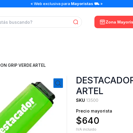
« Web exclusiva para
Mayoristas
⛟ »
Zona Mayoris
ON GRIP VERDE ARTEL
DESTACADOR
ARTEL
SKU
13500
Precio mayorista
$640
IVA incluido