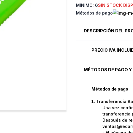
MÍNIMO:
6
SIN STOCK DIS
Métodos de pago
DESCRIPCIÓN DEL P
PRECIO IVA INCLU
MÉTODOS DE PAGO Y 
Métodos de pago
Transferencia Ba
Una vez confir
transferencia 
Después de rea
ventas@redame
- El número de