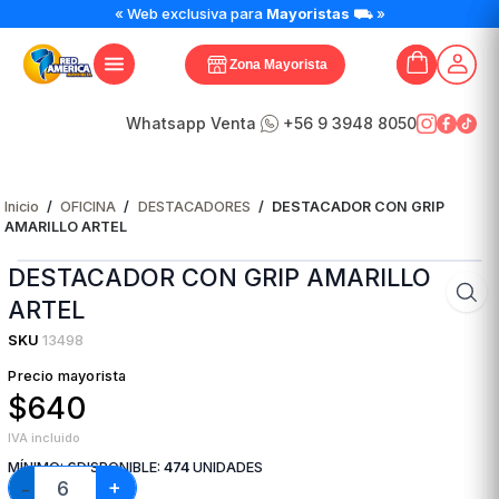
DESTACADOR
« Web exclusiva para
Mayoristas
⛟ »
CON
GRIP
Zona Mayorista
AMARILLO
ARTEL
cantidad
Whatsapp Venta
+56 9 3948 8050
Inicio
/
OFICINA
/
DESTACADORES
/
DESTACADOR CON GRIP
AMARILLO ARTEL
DESTACADOR CON GRIP AMARILLO
ARTEL
SKU
13498
Precio mayorista
$640
IVA incluido
MÍNIMO:
6
DISPONIBLE:
474
UNIDADES
+
−