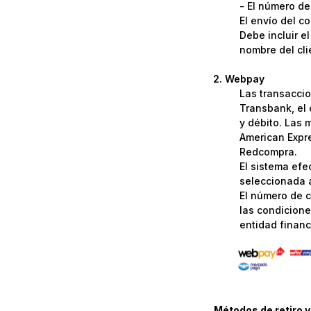
- El número de
El envío del c
Debe incluir e
nombre del cli
Webpay
Las transaccio
Transbank, el 
y débito. Las 
American Expre
Redcompra.
El sistema efe
seleccionada a
El número de c
las condicione
entidad financi
Métodos de retiro y