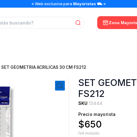
« Web exclusiva para
Mayoristas
⛟ »
Zona Mayoris
SET GEOMETRIA ACRILICAS 30 CM FS212
SET GEOMETR
FS212
SKU
13444
Precio mayorista
$650
IVA incluido