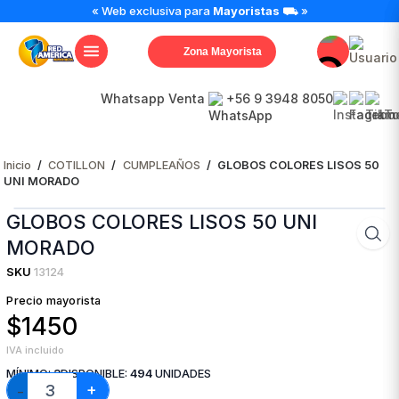
GLOBOS
« Web exclusiva para
Mayoristas
⛟ »
COLORES
LISOS
Zona Mayorista
50
UNI
MORADO
Whatsapp Venta
+56 9 3948 8050
cantidad
Inicio
/
COTILLON
/
CUMPLEAÑOS
/
GLOBOS COLORES LISOS 50
UNI MORADO
GLOBOS COLORES LISOS 50 UNI
MORADO
SKU
13124
Precio mayorista
$1450
IVA incluido
MÍNIMO:
3
DISPONIBLE:
494
UNIDADES
+
−