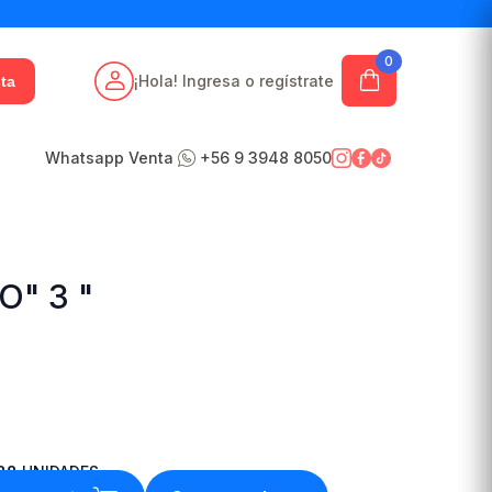
0
¡Hola! Ingresa o regístrate
ta
Whatsapp Venta
+56 9 3948 8050
" 3 "
88
UNIDADES