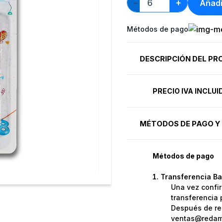
+
Añadi
−
Métodos de pago
DESCRIPCIÓN DEL P
PRECIO IVA INCLU
MÉTODOS DE PAGO Y 
Métodos de pago
Transferencia Ba
Una vez confir
transferencia 
Después de rea
ventas@redame