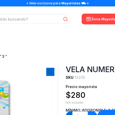
VELA
« Web exclusiva para
Mayoristas
⛟ »
NUMERO"
3
"
Zona Mayoris
cantidad
 3 “
VELA NUMERO
SKU
13205
Precio mayorista
$280
IVA incluido
MÍNIMO:
6
DISPONIBLE:
2.6