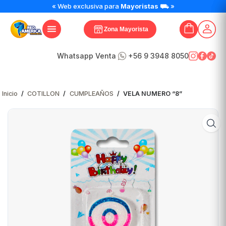
VELA
« Web exclusiva para
Mayoristas
⛟ »
NUMERO
"8"
Zona Mayorista
cantidad
Whatsapp Venta
+56 9 3948 8050
Inicio
/
COTILLON
/
CUMPLEAÑOS
/
VELA NUMERO “8”