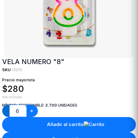
VELA NUMERO "8"
SKU
13210
Precio mayorista
$280
IVA incluido
MÍNIMO:
6
DISPONIBLE:
2.700
UNIDADES
+
−
Añadir al carrito