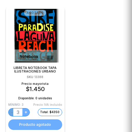
AGOTADO
LIBRETA NOTEBOOK TAPA
ILUSTRACIONES URBANO
SKU
13388
Precio mayorista
$
1.450
Disponible:
0 unidades
MÍNIMO:
3
Precio IVA incluido
+
−
Total: $4350
Producto agotado