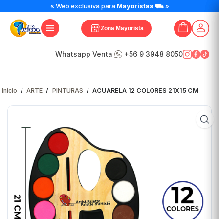
ACUARELA
« Web exclusiva para
Mayoristas
⛟ »
12
COLORES
Zona Mayorista
21X15
CM
cantidad
Whatsapp Venta
+56 9 3948 8050
Inicio
/
ARTE
/
PINTURAS
/
ACUARELA 12 COLORES 21X15 CM