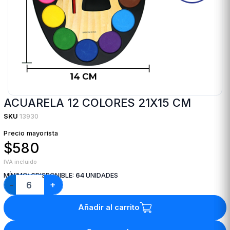
ACUARELA 12 COLORES 21X15 CM
SKU
13930
Precio mayorista
$580
IVA incluido
MÍNIMO:
6
DISPONIBLE:
64
UNIDADES
+
−
Añadir al carrito