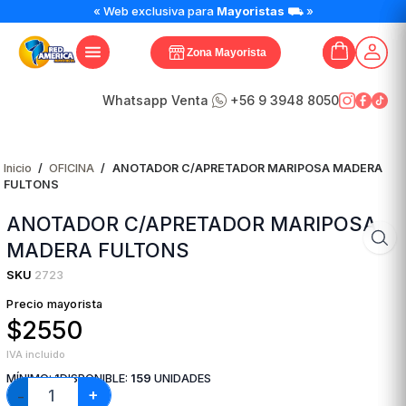
ANOTADOR
« Web exclusiva para
Mayoristas
⛟ »
C/APRETADOR
MARIPOSA
Zona Mayorista
MADERA
FULTONS
cantidad
Whatsapp Venta
+56 9 3948 8050
Inicio
/
OFICINA
/
ANOTADOR C/APRETADOR MARIPOSA MADERA
FULTONS
ANOTADOR C/APRETADOR MARIPOSA
MADERA FULTONS
SKU
2723
Precio mayorista
$2550
IVA incluido
MÍNIMO:
1
DISPONIBLE:
159
UNIDADES
+
−