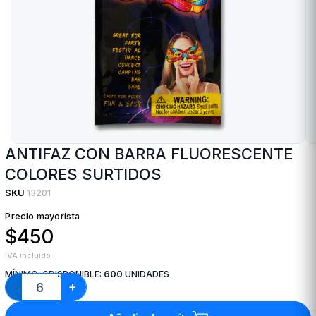
ANTIFAZ CON BARRA FLUORESCENTE
COLORES SURTIDOS
SKU
13201
Precio mayorista
$450
IVA incluido
MÍNIMO:
6
DISPONIBLE:
600
UNIDADES
+
−