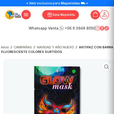
ANTIFAZ
« Web exclusiva para
Mayoristas
⛟ »
CON
BARRA
Zona Mayorista
FLUORESCENTE
COLORES
SURTIDOS
Whatsapp Venta
+56 9 3948 8050
cantidad
Inicio
/
CAMPAÑAS
/
NAVIDAD Y AÑO NUEVO
/
ANTIFAZ CON BARRA
FLUORESCENTE COLORES SURTIDOS