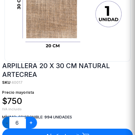
ARPILLERA 20 X 30 CM NATURAL
ARTECREA
SKU
40017
Precio mayorista
$750
IVA incluido
MÍNIMO:
6
DISPONIBLE:
994
UNIDADES
+
−