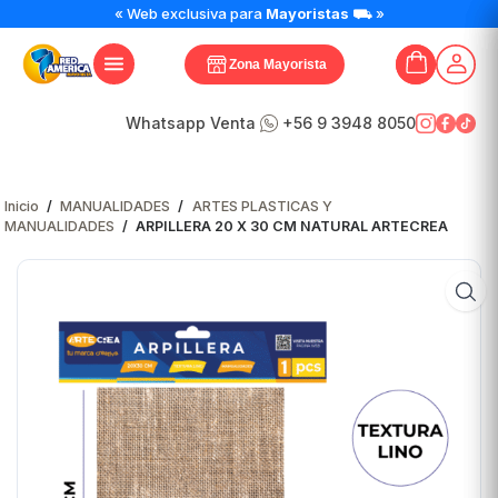
ARPILLERA
« Web exclusiva para
Mayoristas
⛟ »
20
X
Zona Mayorista
30
CM
NATURAL
Whatsapp Venta
+56 9 3948 8050
ARTECREA
cantidad
Inicio
/
MANUALIDADES
/
ARTES PLASTICAS Y
MANUALIDADES
/
ARPILLERA 20 X 30 CM NATURAL ARTECREA