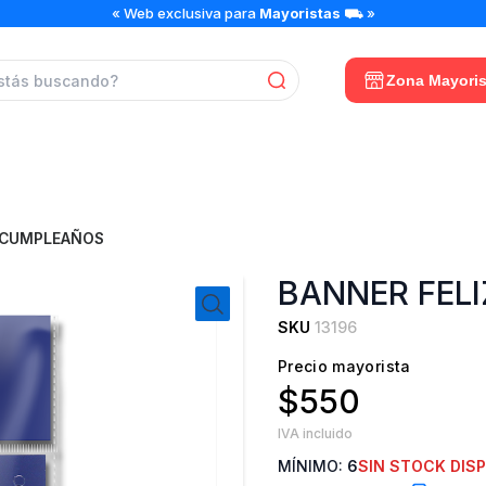
« Web exclusiva para
Mayoristas
⛟ »
Zona Mayoris
Z CUMPLEAÑOS
BANNER FEL
SKU
13196
Precio mayorista
$550
IVA incluido
MÍNIMO:
6
SIN STOCK DIS