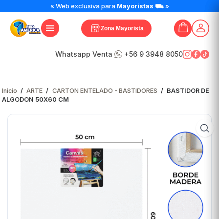
« Web exclusiva para
Mayoristas
⛟ »
Zona Mayorista
Whatsapp Venta
+56 9 3948 8050
Inicio
/
ARTE
/
CARTON ENTELADO - BASTIDORES
/
BASTIDOR DE
ALGODON 50X60 CM