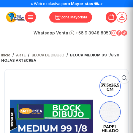
BLOCK
« Web exclusiva para
Mayoristas
⛟ »
MEDIUM
99
Zona Mayorista
1/8
20
HOJAS
Whatsapp Venta
+56 9 3948 8050
ARTECREA
cantidad
Inicio
/
ARTE
/
BLOCK DE DIBUJO
/
BLOCK MEDIUM 99 1/8 20
HOJAS ARTECREA