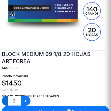
BLOCK MEDIUM 99 1/8 20 HOJAS
ARTECREA
SKU
14036
Precio mayorista
$1450
IVA incluido
MÍNIMO:
6
DISPONIBLE:
230
UNIDADES
+
−