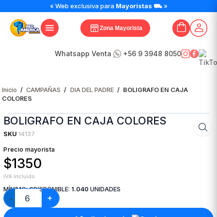
BOLIGRAFO
« Web exclusiva para
Mayoristas
⛟ »
EN
CAJA
Zona Mayorista
COLORES
cantidad
Whatsapp Venta
+56 9 3948 8050
Inicio
/
CAMPAÑAS
/
DIA DEL PADRE
/
BOLIGRAFO EN CAJA
COLORES
BOLIGRAFO EN CAJA COLORES
SKU
14137
Precio mayorista
$1350
IVA incluido
MÍNIMO:
6
DISPONIBLE:
1.040
UNIDADES
+
−