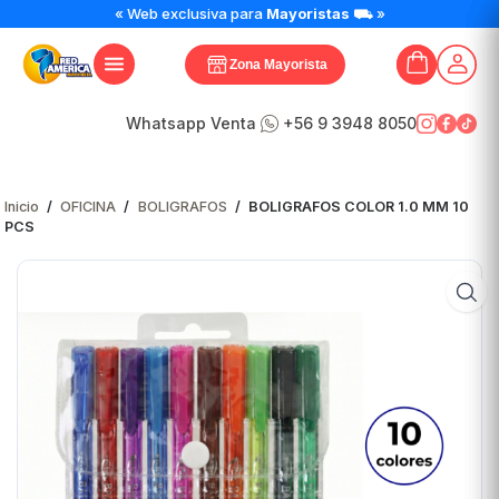
BOLIGRAFOS
« Web exclusiva para
Mayoristas
⛟ »
COLOR
1.0
Zona Mayorista
MM
10
PCS
Whatsapp Venta
+56 9 3948 8050
cantidad
Inicio
/
OFICINA
/
BOLIGRAFOS
/
BOLIGRAFOS COLOR 1.0 MM 10
PCS