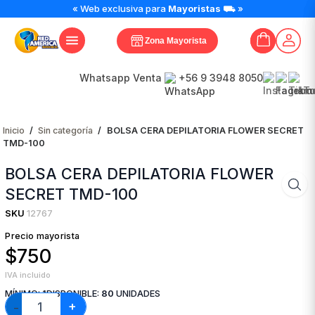
BOLSA
« Web exclusiva para
Mayoristas
⛟ »
CERA
DEPILATORIA
Zona Mayorista
FLOWER
SECRET
TMD-
Whatsapp Venta
+56 9 3948 8050
100
cantidad
Inicio
/
Sin categoría
/
BOLSA CERA DEPILATORIA FLOWER SECRET
TMD-100
BOLSA CERA DEPILATORIA FLOWER
SECRET TMD-100
SKU
12767
Precio mayorista
$750
IVA incluido
MÍNIMO:
1
DISPONIBLE:
80
UNIDADES
+
−