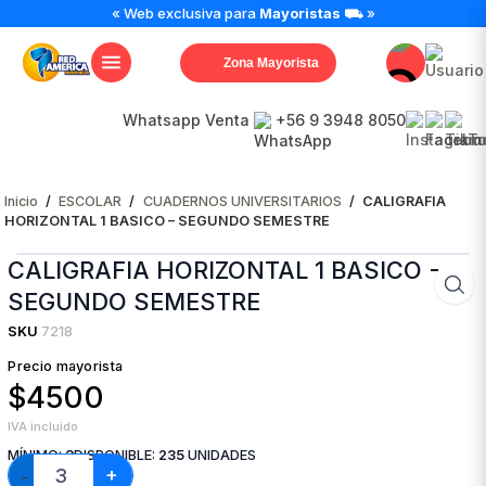
CALIGRAFIA
« Web exclusiva para
Mayoristas
⛟ »
HORIZONTAL
1
Zona Mayorista
BASICO
-
SEGUNDO
Whatsapp Venta
+56 9 3948 8050
SEMESTRE
cantidad
Inicio
/
ESCOLAR
/
CUADERNOS UNIVERSITARIOS
/
CALIGRAFIA
HORIZONTAL 1 BASICO – SEGUNDO SEMESTRE
CALIGRAFIA HORIZONTAL 1 BASICO -
SEGUNDO SEMESTRE
SKU
7218
Precio mayorista
$4500
IVA incluido
MÍNIMO:
3
DISPONIBLE:
235
UNIDADES
+
−