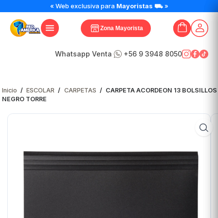
CARPETA
« Web exclusiva para
Mayoristas
⛟ »
ACORDEON
13
Zona Mayorista
BOLSILLOS
NEGRO
TORRE
Whatsapp Venta
+56 9 3948 8050
cantidad
Inicio
/
ESCOLAR
/
CARPETAS
/
CARPETA ACORDEON 13 BOLSILLOS
NEGRO TORRE