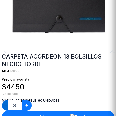
CARPETA ACORDEON 13 BOLSILLOS
NEGRO TORRE
SKU
12802
Precio mayorista
$4450
IVA incluido
MÍNIMO:
3
DISPONIBLE:
60
UNIDADES
+
−