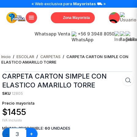
CARPETA
« Web exclusiva para
Mayoristas
⛟ »
CARTON
SIMPLE
Zona Mayorista
CON
ELASTICO
AMARILLO
Whatsapp Venta
+56 9 3948 8050
TORRE
cantidad
Inicio
/
ESCOLAR
/
CARPETAS
/
CARPETA CARTON SIMPLE CON
ELASTICO AMARILLO TORRE
CARPETA CARTON SIMPLE CON
ELASTICO AMARILLO TORRE
SKU
12805
Precio mayorista
$1455
IVA incluido
MÍNIMO:
3
DISPONIBLE:
60
UNIDADES
+
−