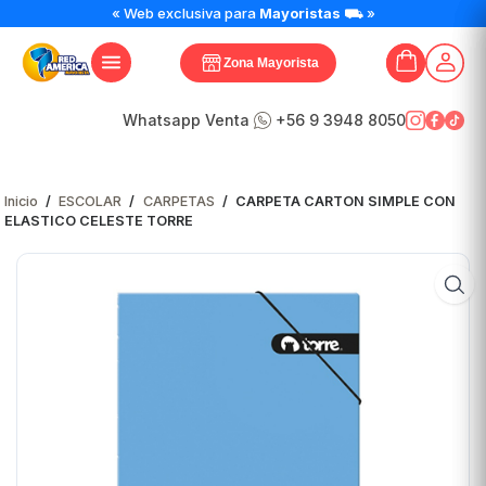
CARPETA
« Web exclusiva para
Mayoristas
⛟ »
CARTON
SIMPLE
Zona Mayorista
CON
ELASTICO
CELESTE
Whatsapp Venta
+56 9 3948 8050
TORRE
cantidad
Inicio
/
ESCOLAR
/
CARPETAS
/
CARPETA CARTON SIMPLE CON
ELASTICO CELESTE TORRE