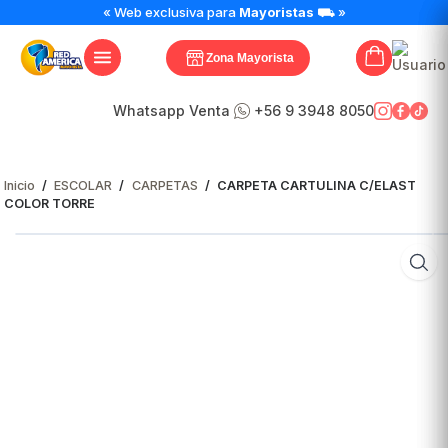
CARPETA
« Web exclusiva para
Mayoristas
⛟ »
CARTULINA
C/ELAST
Zona Mayorista
COLOR
TORRE
cantidad
Whatsapp Venta
+56 9 3948 8050
Inicio
/
ESCOLAR
/
CARPETAS
/
CARPETA CARTULINA C/ELAST
COLOR TORRE