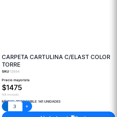
CARPETA CARTULINA C/ELAST COLOR
TORRE
SKU
12654
Precio mayorista
$1475
IVA incluido
MÍNIMO:
3
DISPONIBLE:
141
UNIDADES
+
−