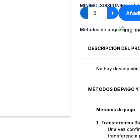
MÍNIMO:
3
DISPONIBLE:
55
U
+
Añadi
−
Métodos de pago
DESCRIPCIÓN DEL P
No hay descripción 
MÉTODOS DE PAGO Y 
Métodos de pago
Transferencia Ba
Una vez confir
transferencia 