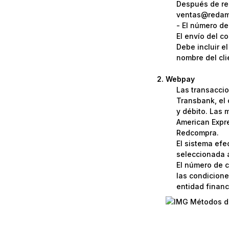
Después de rea
ventas@redame
- El número de
El envío del c
Debe incluir e
nombre del cli
Webpay
Las transaccio
Transbank, el 
y débito. Las 
American Expre
Redcompra.
El sistema efe
seleccionada a
El número de c
las condicione
entidad financi