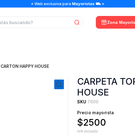
CARPETA
« Web exclusiva para
Mayoristas
⛟ »
TORRE
DE
CARTON
Zona Mayoris
HAPPY
HOUSE
cantidad
E CARTON HAPPY HOUSE
CARPETA TO
HOUSE
SKU
7609
Precio mayorista
$2500
IVA incluido