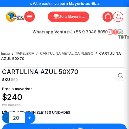
CARTULINA
« Web exclusiva para
Mayoristas
⛟ »
AZUL
50X70
Zona Mayorista
cantidad
Whatsapp Venta
+56 9 3948 8050
Inicio
/
PAPELERIA
/
CARTULINA METALICA PLIEGO
/
CARTULINA
AZUL 50X70
CARTULINA AZUL 50X70
SKU
560
Precio mayorista
$240
IVA incluido
MÍNIMO:
20
DISPONIBLE:
120
UNIDADES
+
−