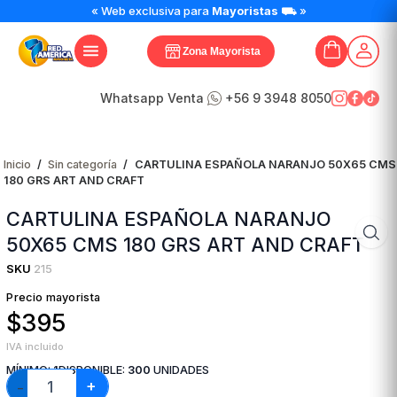
CARTULINA
« Web exclusiva para
Mayoristas
⛟ »
ESPAÑOLA
NARANJO
Zona Mayorista
50X65
CMS
180
Whatsapp Venta
+56 9 3948 8050
GRS
ART
AND
Inicio
/
Sin categoría
/
CARTULINA ESPAÑOLA NARANJO 50X65 CMS
CRAFT
180 GRS ART AND CRAFT
cantidad
CARTULINA ESPAÑOLA NARANJO
50X65 CMS 180 GRS ART AND CRAFT
SKU
215
Precio mayorista
$395
IVA incluido
MÍNIMO:
1
DISPONIBLE:
300
UNIDADES
+
−